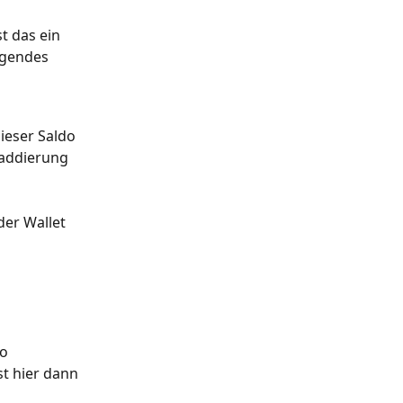
t das ein 
lgendes 
ieser Saldo 
faddierung 
er Wallet 
o 
t hier dann 