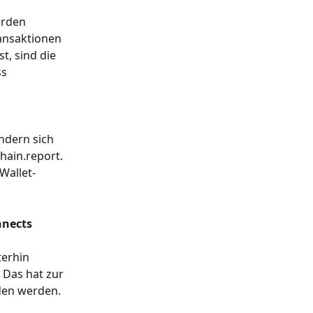
erden 
ansaktionen 
, sind die 
s 
ndern sich 
hain.report. 
Wallet-
nects 
terhin 
 Das hat zur 
den werden. 