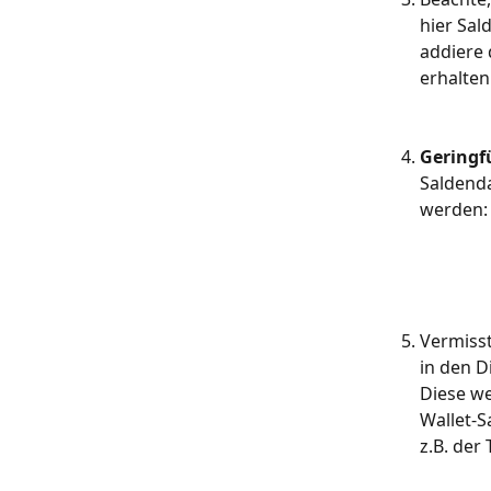
hier Sal
addiere 
erhalten
Geringf
Saldenda
werden:
​ 
Vermisst
in den 
Diese we
Wallet-S
z.B. der