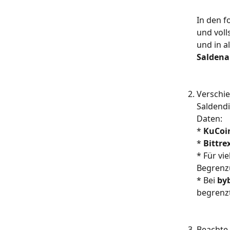
In den f
und voll
und in a
Saldena
​Verschi
Saldendi
Daten:
* 
KuCoi
* 
Bittre
* Für vie
Begrenzu
* Bei 
byb
begrenzt
Beachte,