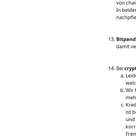
von chai
In beide
nachpfl
Bitpand
damit v
Bei 
cryp
Leid
welc
Wir 
meh
Kred
ist 
und 
korr
Frem