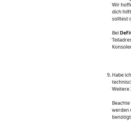
Wir hoff
dich hil
solltest
Bei 
DeFi
Teiladre
Konsole
Habe ich
technisc
Weitere 
Beachte 
werden u
benötigt