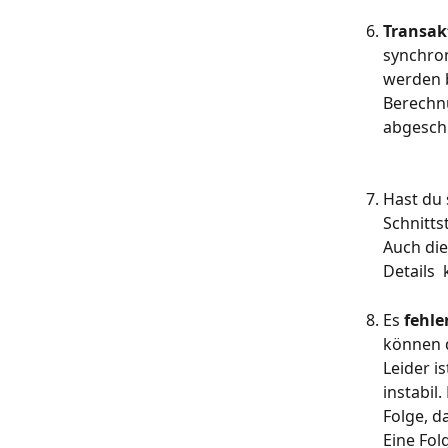
Transak
synchron
werden b
Berechnu
abgeschl
Hast du 
Schnitts
Auch die
Details 
​Es 
fehle
können 
Leider i
instabil
Folge, d
Eine Fol