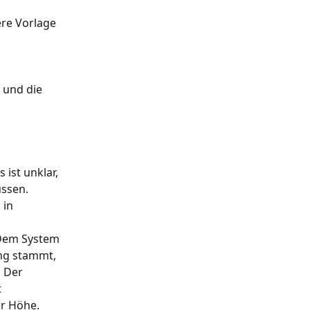
re Vorlage 
 und die 
ist unklar, 
ssen. 
in 
 Dem System 
ng stammt, 
 Der 
 
r Höhe.