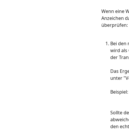
Wenn eine Wa
Anzeichen da
überprüfen:
Bei den 
wird als
der Tran
Das Erge
unter "
Beispiel:​
Sollte d
abweiche
den ech