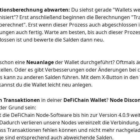
tionsberechnung abwarten: 
Du siehst gerade "Wallets w
isiert"? Erst anschließend beginnen die Berechnungen "Tr
erechnet". Erst wenn dieser Prozess auch abgeschlossen ist
ngen auch fertig. Warte am besten, bis auch dieser Prozes
ossen ist und bewerte die Salden dann neu.
schon eine 
Neuanlage
 der Wallet durchgeführt? Oftmals ä
tellen. Oder es gibt Verbesserungen oder Änderungen bei c
s kann zu anderen Salden führen. Mit dem X-Button in den 
 kannst du die Wallet leicht neu anlegen.
n Transaktionen
 in deiner 
DeFiChain Wallet
? 
Node Discon
der Grund sein:
st die DeFiChain Node-Software bis hin zur Version 4.0.9 wei
. Dadurch verlieren unsere Nodes vereinzelt die Verbindung.
ass Transaktionen fehlen können und nicht mehr nachgela
ge sind entsprechend auch abweichende Salden.