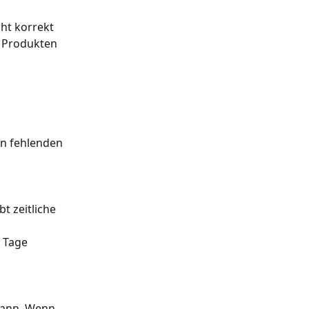
ht korrekt 
n Produkten 
en fehlenden 
bt zeitliche 
0 Tage 
 kann. Wenn 