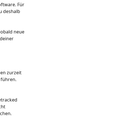
ftware. Für 
u deshalb 
sobald neue 
deiner 
nen zurzeit 
führen. 
etracked 
ht 
schen.