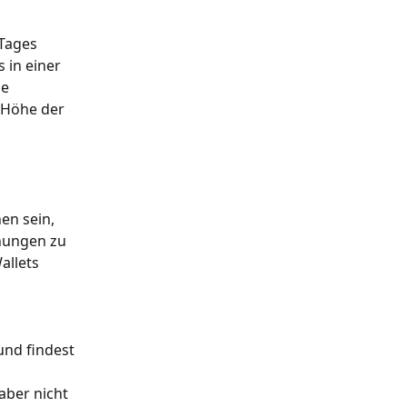
Tages 
in einer 
e 
 Höhe der 
en sein, 
nungen zu 
allets 
und findest 
aber nicht 