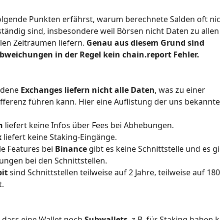
olgende Punkten erfährst, warum berechnete Salden oft nic
ständig sind, insbesondere weil Börsen nicht Daten zu alle
llen Zeiträumen liefern.
 Genau aus diesem Grund sind 
bweichungen in der Regel kein chain.report Fehler.
edene
 Exchanges liefern nicht alle Daten
, was zu einer 
fferenz führen kann. Hier eine Auflistung der uns bekannt
n
 liefert keine Infos über Fees bei Abhebungen.
x
 liefert keine Staking-Eingänge.
le Features bei 
Binance
 gibt es keine Schnittstelle und es gi
ngen bei den Schnittstellen.
it
 sind Schnittstellen teilweise auf 2 Jahre, teilweise auf 18
.
 dass eine Wallet noch 
Subwallets
, z.B. für Staking haben