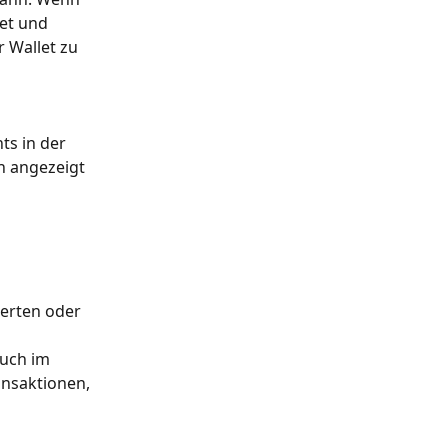
let und 
 Wallet zu 
ts in der 
n angezeigt 
erten oder 
uch im 
ansaktionen, 