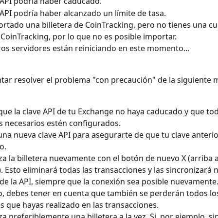
 API podría haber caducado.
 API podría haber alcanzado un límite de tasa.
rtado una billetera de CoinTracking, pero no tienes una cu
CoinTracking, por lo que no es posible importar.
os servidores están reiniciando en este momento...
tar resolver el problema "con precaución" de la siguiente 
 que la clave API de tu Exchange no haya caducado y que tod
 necesarios estén configurados.
na nueva clave API para asegurarte de que tu clave anterio
o.
za la billetera nuevamente con el botón de nuevo X (arriba a
. Esto eliminará todas las transacciones y las sincronizará
 de la API, siempre que la conexión sea posible nuevamente.
 debes tener en cuenta que también se perderán todos lo
 que hayas realizado en las transacciones.
za preferiblemente una billetera a la vez. Si, por ejemplo, si