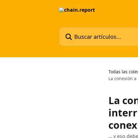
Ir al contenido principal
Buscar artículos...
Todas las cole
La conexión a 
La con
inter
conex
... y eso deb