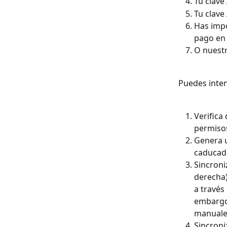
Tu clave
Tu clave
Has impo
pago en 
O nuestr
Puedes inten
Verifica
permisos
Genera u
caducad
Sincroni
derecha)
a través
embargo,
manuales
Sincroni