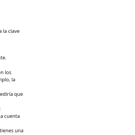
 la clave 
te.
n los 
lo, la 
ediría que 
:
na cuenta 
tienes una 