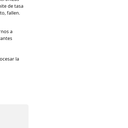
ite de tasa 
o, fallen.
rnos a 
vantes 
ocesar la 