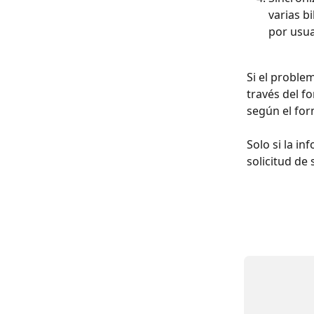
varias b
por usua
Si el proble
través del f
según el for
Solo si la i
solicitud de 