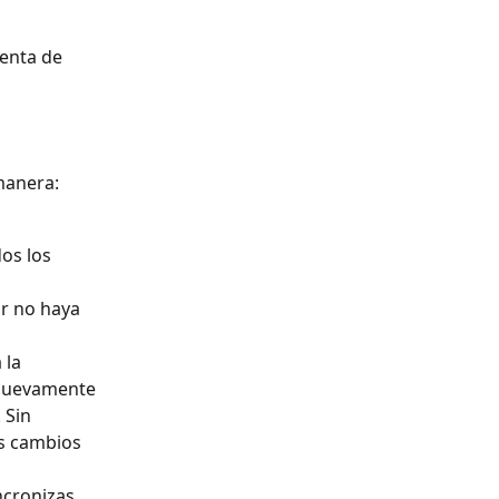
enta de 
manera:
os los 
r no haya 
 la 
 nuevamente 
 Sin 
s cambios 
ncronizas 