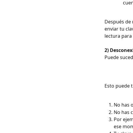
cuen
Después de r
enviar tu cl
lectura para
2) Desconex
Puede sucede
​Esto puede 
No has o
No has c
Por ejem
ese mom