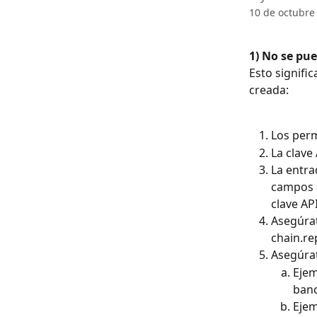
10 de octubre
1) No se pue
Esto signific
creada:
Los perm
La clave
La entra
campos d
clave API
Asegúrat
chain.re
Asegúrat
Ejem
banc
Ejem