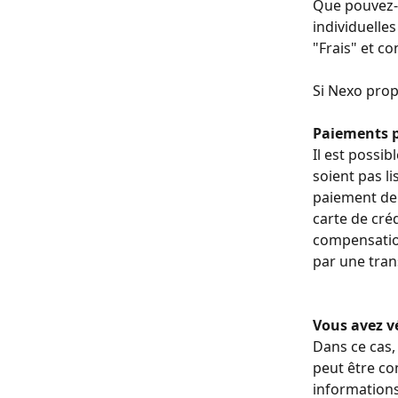
Que pouvez-v
individuelles
"Frais" et c
Si Nexo prop
Paiements p
​Il est possi
soient pas li
paiement de 
carte de cré
compensatio
par une tran
Vous avez vé
Dans ce cas,
peut être co
informations