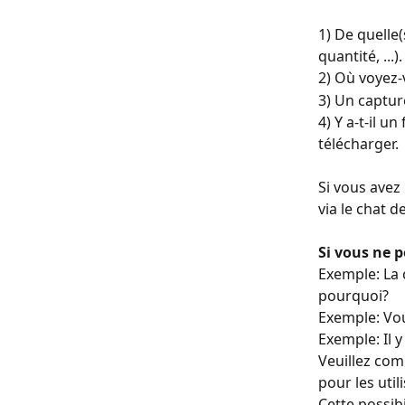
﻿1) De quelle
quantité, ..
2) Où voyez-
3) Un capture
4) Y a-t-il u
télécharger.
Si vous avez
via le chat d
Si vous ne p
Exemple: La 
pourquoi? 
Exemple: Vo
Exemple: Il y
Veuillez com
pour les uti
Cette possibi