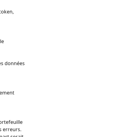
 token, 
le 
les données 
tement 
rtefeuille 
 erreurs. 
part serait 