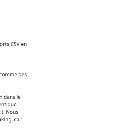
ports CSV en 
s comme des 
n dans le 
ntique. 
it. Nous 
king, car 