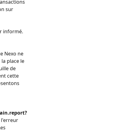
ansactions 
on sur 
r informé.
te Nexo ne 
la place le 
ille de 
nt cette 
ésentons 
hain.report?
l'erreur 
es 