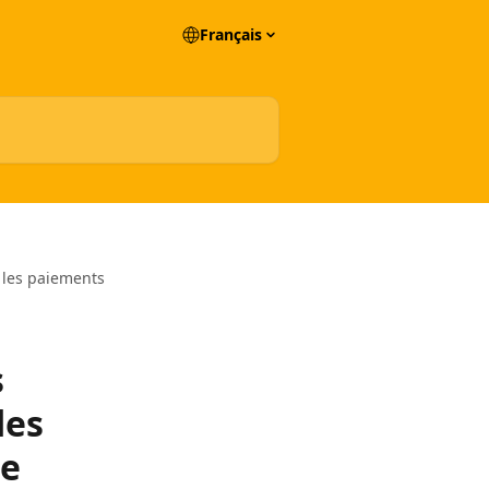
Français
 les paiements
s
des
de