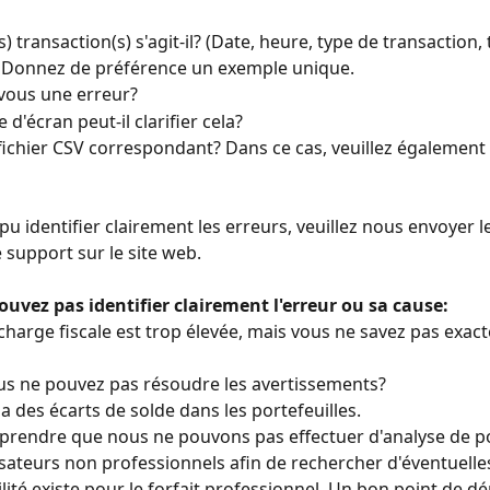
(s) transaction(s) s'agit-il? (Date, heure, type de transaction,
.). Donnez de préférence un exemple unique.
vous une erreur?
 d'écran peut-il clarifier cela?
n fichier CSV correspondant? Dans ce cas, veuillez également 
 pu identifier clairement les erreurs, veuillez nous envoyer 
e support sur le site web.
ouvez pas identifier clairement l'erreur ou sa cause:
charge fiscale est trop élevée, mais vous ne savez pas exac
us ne pouvez pas résoudre les avertissements?
 a des écarts de solde dans les portefeuilles.
prendre que nous ne pouvons pas effectuer d'analyse de po
lisateurs non professionnels afin de rechercher d'éventuelles
lité existe pour le forfait professionnel. Un bon point de dé